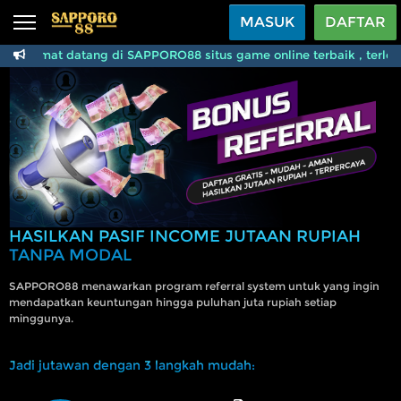
Beranda
MASUK
DAFTAR
Selamat datang di SAPPORO88 situs game online terbaik , terl
Sports
BARU
PROMO
Live Casino
BARU
IDNPoker
BARU
Slots
PROMO
IDNLIVE
BARU
HASILKAN PASIF INCOME JUTAAN RUPIAH
Stream N Spin
TANPA MODAL
Arcade
PROMO
SAPPORO88 menawarkan program referral system untuk yang ingin
mendapatkan keuntungan hingga puluhan juta rupiah setiap
Table Games
minggunya.
Lottery
BARU
PROMO
Jadi jutawan dengan 3 langkah mudah:
IDNRaffle