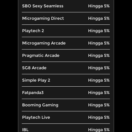
SBO Sexy Seamless
Hingga 5%
Microgaming Direct
Hingga 5%
Playtech 2
Hingga 5%
Microgaming Arcade
Hingga 5%
Pragmatic Arcade
Hingga 5%
SG8 Arcade
Hingga 5%
Simple Play 2
Hingga 5%
Fatpanda3
Hingga 5%
Booming Gaming
Hingga 5%
Playtech Live
Hingga 5%
IBL
Hingga 5%