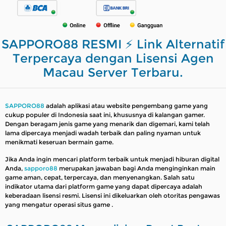
SAPPORO88 RESMI ⚡ Link Alternatif
Terpercaya dengan Lisensi Agen
Macau Server Terbaru.
SAPPORO88
adalah aplikasi atau website pengembang game yang
cukup populer di Indonesia saat ini, khususnya di kalangan gamer.
Dengan beragam jenis game yang menarik dan digemari, kami telah
lama dipercaya menjadi wadah terbaik dan paling nyaman untuk
menikmati keseruan bermain game.
Jika Anda ingin mencari platform terbaik untuk menjadi hiburan digital
Anda,
sapporo88
merupakan jawaban bagi Anda menginginkan main
game aman, cepat, terpercaya, dan menyenangkan. Salah satu
indikator utama dari platform game yang dapat dipercaya adalah
keberadaan lisensi resmi. Lisensi ini dikeluarkan oleh otoritas pengawas
yang mengatur operasi situs game .