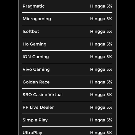
Pragmatic
Hingga 5%
Microgaming
Hingga 5%
Isoftbet
Hingga 5%
Ho Gaming
Hingga 5%
ION Gaming
Hingga 5%
Vivo Gaming
Hingga 5%
Golden Race
Hingga 5%
SBO Casino Virtual
Hingga 5%
PP Live Dealer
Hingga 5%
Simple Play
Hingga 5%
UltraPlay
Hingga 5%