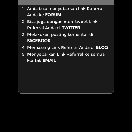
1.
Anda bisa menyebarkan link Referral
Anda ke
FORUM
2.
Bisa juga dengan men-tweet Link
Referral Anda di
TWITTER
3.
Melakukan posting komentar di
FACEBOOK
4.
Memasang Link Referral Anda di
BLOG
5.
Menyebarkan Link Referral ke semua
kontak
EMAIL