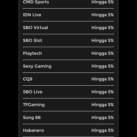
CMD Sports
Hingga 5%
IDN Live
Hingga 5%
SBO Virtual
Hingga 5%
SBO Slot
Hingga 5%
Playtech
Hingga 5%
Sexy Gaming
Hingga 5%
CQ9
Hingga 5%
SBO Live
Hingga 5%
TFGaming
Hingga 5%
Song 88
Hingga 5%
Habanero
Hingga 5%