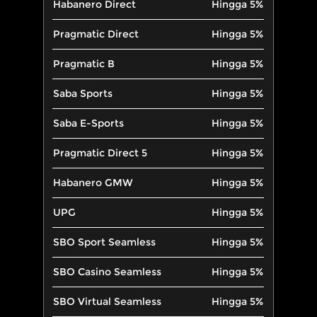
Habanero Direct
Hingga 5%
Pragmatic Direct
Hingga 5%
Pragmatic B
Hingga 5%
Saba Sports
Hingga 5%
Saba E-Sports
Hingga 5%
Pragmatic Direct 5
Hingga 5%
Habanero GMW
Hingga 5%
UPG
Hingga 5%
SBO Sport Seamless
Hingga 5%
SBO Casino Seamless
Hingga 5%
SBO Virtual Seamless
Hingga 5%