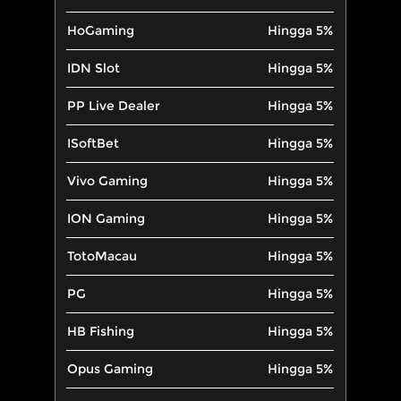
HoGaming
Hingga 5%
IDN Slot
Hingga 5%
PP Live Dealer
Hingga 5%
ISoftBet
Hingga 5%
Vivo Gaming
Hingga 5%
ION Gaming
Hingga 5%
TotoMacau
Hingga 5%
PG
Hingga 5%
HB Fishing
Hingga 5%
Opus Gaming
Hingga 5%