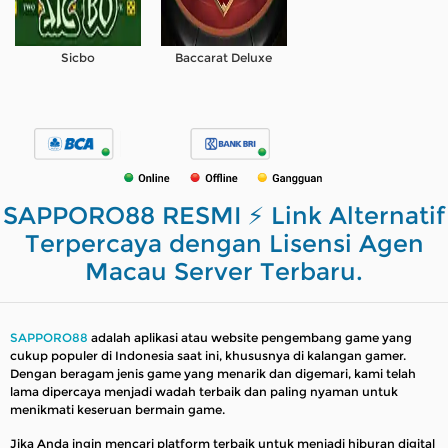
Sicbo
Baccarat Deluxe
SAPPORO88 RESMI ⚡ Link Alternatif
Terpercaya dengan Lisensi Agen
Macau Server Terbaru.
SAPPORO88
adalah aplikasi atau website pengembang game yang
cukup populer di Indonesia saat ini, khususnya di kalangan gamer.
Dengan beragam jenis game yang menarik dan digemari, kami telah
lama dipercaya menjadi wadah terbaik dan paling nyaman untuk
menikmati keseruan bermain game.
Jika Anda ingin mencari platform terbaik untuk menjadi hiburan digital