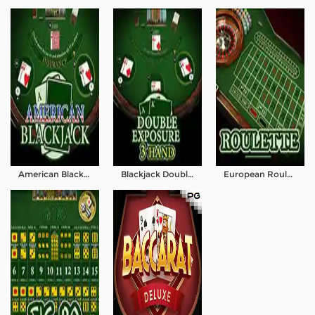
American Blackjack
Blackjack Double Exposure 3 Hand
European Roulette