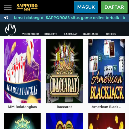
Beranda
MASUK
DAFTAR
Selamat datang di SAPPORO88 situs game online terbaik , te
Sports
BARU
PROMO
Live Casino
BARU
VIDEO POKER
ROULETTE
BACCARAT
BLACKJACK
OTHERS
HOT
IDNPoker
BARU
Slots
PROMO
IDNLIVE
BARU
Stream N Spin
Arcade
PROMO
Table Games
MM Bolatangkas
Baccarat
American Blackjack
Lottery
BARU
PROMO
IDNRaffle