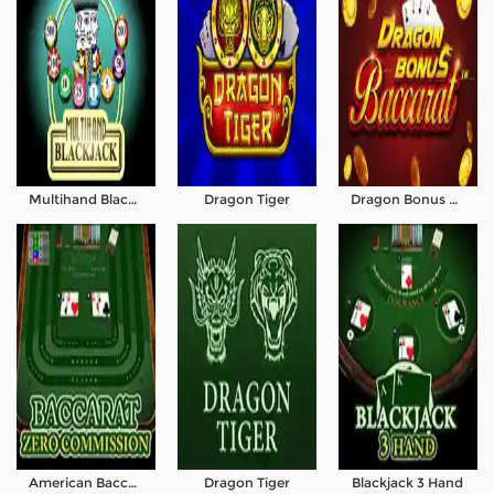
Referral
Promosi
Hubungi Kami
Live Chat
Multihand Blackjack
Dragon Tiger
Dragon Bonus Baccarat
Pengaduan Customer
Pilih Bahasa:
MASUK
DAFTAR
&copy; SAPPORO88 RESMI ⚡ Link Alternatif
Terpercaya dengan Lisensi Agen Macau Server
Terbaru. Hak Cipta Dilindungi.
American Baccarat Zero Commission
Dragon Tiger
Blackjack 3 Hand