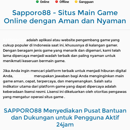
Sapporo88 - Situs Main Game
Online dengan Aman dan Nyaman
SAPPORO88
adalah aplikasi atau website pengembang game yang
cukup populer di Indonesia saat ini, khususnya di kalangan gamer.
Dengan beragam jenis game yang menarik dan digemari, kami telah
lama dipercaya menjadi wadah terbaik dan paling nyaman untuk
menikmati keseruan bermain game.
Jika Anda ingin mencari platform terbaik untuk menjadi hiburan digital
Anda,
sapporo88
merupakan jawaban bagi Anda menginginkan main
game aman, cepat, terpercaya, dan menyenangkan. Salah satu
indikator utama dari platform game yang dapat dipercaya adalah
keberadaan lisensi resmi. Lisensi ini dikeluarkan oleh otoritas pengawas
yang mengatur operasi situs game .
SAPPORO88 Menyediakan Pusat Bantuan
dan Dukungan untuk Pengguna Aktif
24jam