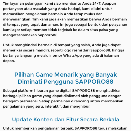
Tim layanan pelanggan kami siap membantu Anda 24/7. Apapun
pertanyaan atau masalah yang Anda hadapi, kami di sini untuk
memastikan pengalaman bermain Anda tetap mulus dan
menyenangkan. Tim kami juga akan memastikan bahwa Anda bermain
di tempat yang tepat dan aman. Ini juga sebagai bentuk dari pelayanan
kami agar setiap member tidak terjebak ke dalam situs palsu yang
mengatasnamakan Sapporo88.
Untuk menghindari bermain di tempat yang salah, Anda juga dapat
memeriksa secara mandiri, seperti logo resmi dari Sapporo88, hingga
bertanya langsung melalui nomor WhatsApp yang ada di halaman
depan.
Pilihan Game Menarik yang Banyak
Diminati Pengguna SAPPORO88
Sebagai platform hiburan game digital, SAPPORO88 menghadirkan
berbagai pilihan game yang dapat dinikmati oleh pengguna dengan
beragam preferensi. Setiap permainan dirancang untuk memberikan
pengalaman yang seru, interaktif, dan menghibur.
Update Konten dan Fitur Secara Berkala
Untuk memberikan pengalaman terbaik, SAPPORO88 terus melakukan